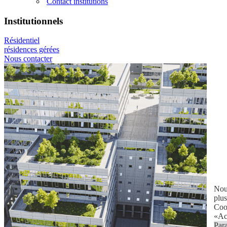
Contact institutions
Institutionnels
Résidentiel
résidences gérées
Nous contacter
Nous
plus
Cook
«Acc
Par