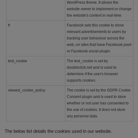
WordPress theme. It allows the
website owner to implement or change
the website's content in real-time.
fr
Facebook sets this cookie to show
relevant advertisements to users by
tracking user behaviour across the
web, on sites that have Facebook pixel
or Facebook social plugin.
test_cookie
The test_cookie is set by
doubleclick.net and is used to
determine if the user's browser
supports cookies.
viewed_cookie_policy
The cookie is set by the GDPR Cookie
Consent plugin and is used to store
whether or not user has consented to
the use of cookies. It does not store
any personal data.
The below list details the cookies used in our website.