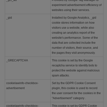
_gcl_au
Provided by Google Tag Manager to
experiment advertisement efficiency of
websites using their services.
_gid
Installed by Google Analytics, _gid
cookie stores information on how
visitors use a website, while also
creating an analytics report of the
website's performance. Some of the
data that are collected include the
number of visitors, their source, and
the pages they visit anonymously.
_GRECAPTCHA
This cookie is set by the Google
recaptcha service to identify bots to
protect the website against malicious
spam attacks.
cookielawinfo-checkbox-
Set by the GDPR Cookie Consent
advertisement
plugin, this cookie is used to record
the user consent for the cookies in the
"Advertisement" category .
cookielawinfo-checkbox-
This cookie is set by GDPR Cookie