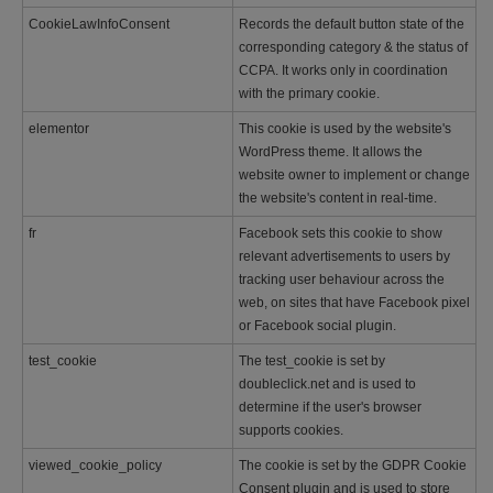
CookieLawInfoConsent
Records the default button state of the
corresponding category & the status of
CCPA. It works only in coordination
with the primary cookie.
elementor
This cookie is used by the website's
WordPress theme. It allows the
website owner to implement or change
the website's content in real-time.
fr
Facebook sets this cookie to show
relevant advertisements to users by
tracking user behaviour across the
web, on sites that have Facebook pixel
or Facebook social plugin.
test_cookie
The test_cookie is set by
doubleclick.net and is used to
determine if the user's browser
supports cookies.
viewed_cookie_policy
The cookie is set by the GDPR Cookie
Consent plugin and is used to store