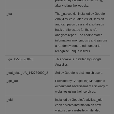
powered by Facebook advertising,
after visiting the website.
_ga
The _ga cookie, installed by Google
Analytics, calculates visitor, session
and campaign data and also keeps
track of site usage for the site's
analytics report. The cookie stores
information anonymously and assigns
a randomly generated number to
recognize unique visitors.
_ga_XVZBKZ6KRE
This cookie is installed by Google
Analytics.
_gat_gtag_UA_142789600_2
Set by Google to distinguish users.
_gcl_au
Provided by Google Tag Manager to
experiment advertisement efficiency of
websites using their services.
_gid
Installed by Google Analytics, _gid
cookie stores information on how
visitors use a website, while also